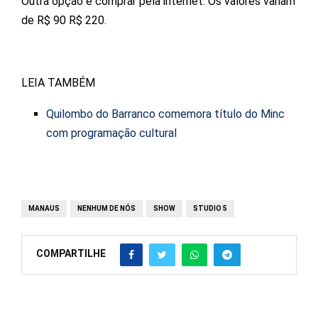
Outra opção é comprar pela internet. Os valores variam
de R$ 90 R$ 220.
LEIA TAMBÉM
Quilombo do Barranco comemora título do Minc
com programação cultural
MANAUS
NENHUM DE NÓS
SHOW
STUDIO 5
COMPARTILHE