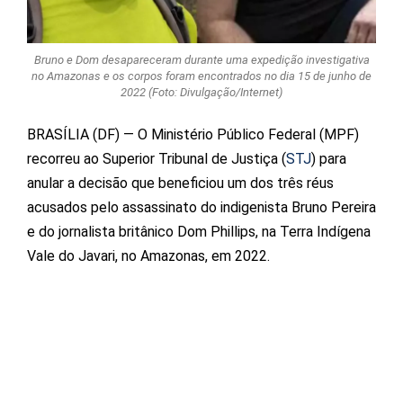
Bruno e Dom desapareceram durante uma expedição investigativa
no Amazonas e os corpos foram encontrados no dia 15 de junho de
2022 (Foto: Divulgação/Internet)
BRASÍLIA (DF) — O Ministério Público Federal (MPF)
recorreu ao Superior Tribunal de Justiça (
STJ
) para
anular a decisão que beneficiou um dos três réus
acusados pelo assassinato do indigenista Bruno Pereira
e do jornalista britânico Dom Phillips, na Terra Indígena
Vale do Javari, no Amazonas, em 2022.