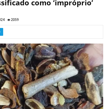
ssificado como ‘impróprio’
024
2059