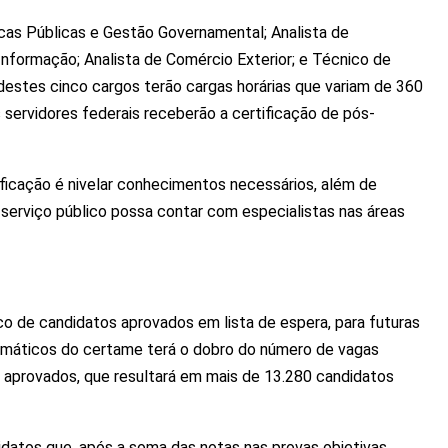
ticas Públicas e Gestão Governamental; Analista de
 Informação; Analista de Comércio Exterior; e Técnico de
destes cinco cargos terão cargas horárias que variam de 360
 servidores federais receberão a certificação de pós-
lificação é nivelar conhecimentos necessários, além de
 serviço público possa contar com especialistas nas áreas
 de candidatos aprovados em lista de espera, para futuras
máticos do certame terá o dobro do número de vagas
 aprovados, que resultará em mais de 13.280 candidatos
idatos que, após a soma das notas nas provas objetivas,