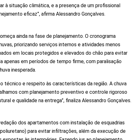
 à situação climática, e a presença de um profissional
nejamento eficaz”, afirma Alessandro Gonçalves.
omeça ainda na fase de planejamento. O cronograma
uvas, priorizando serviços internos e atividades menos
nados em locais protegidos e elevados do chão para evitar
da apenas em períodos de tempo firme, com paralisação
huva inesperada.
 técnico e respeito às características da região. A chuva
abalhamos com planejamento preventivo e controle rigoroso
ural e qualidade na entrega”, finaliza Alessandro Gonçalves.
 vedação dos apartamentos com instalação de esquadrias
poliuretano) para evitar infiltrações, além da execução de
 expostas às intempéries. Fazendo jus ao planejamento,