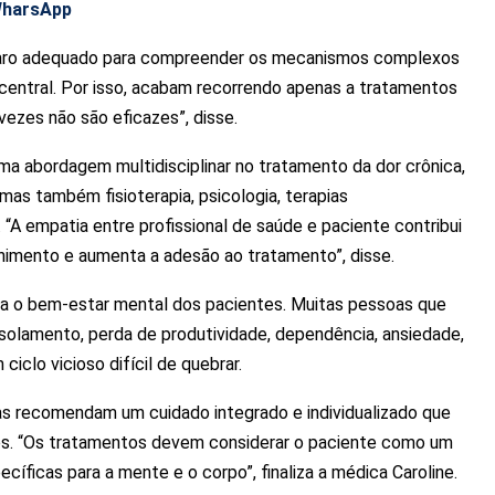
WharsApp
eparo adequado para compreender os mecanismos complexos
 central. Por isso, acabam recorrendo apenas a tratamentos
ezes não são eficazes”, disse.
uma abordagem multidisciplinar no tratamento da dor crônica,
as também fisioterapia, psicologia, terapias
A empatia entre profissional de saúde e paciente contribui
himento e aumenta a adesão ao tratamento”, disse.
eta o bem-estar mental dos pacientes. Muitas pessoas que
olamento, perda de produtividade, dependência, ansiedade,
iclo vicioso difícil de quebrar.
tas recomendam um cuidado integrado e individualizado que
ios. “Os tratamentos devem considerar o paciente como um
cíficas para a mente e o corpo”, finaliza a médica Caroline.