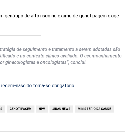
 um genótipo de alto risco no exame de genotipagem exige
stratégia de seguimento e tratamento a serem adotadas são
tificado e no contexto clínico avaliado. O acompanhamento
por ginecologistas e oncologistas”
, conclui.
recém-nascido torna-se obrigatório
ES
GENOTIPAGEM
HPV
JIRAU NEWS
MINISTÉRIO DA SAÚDE