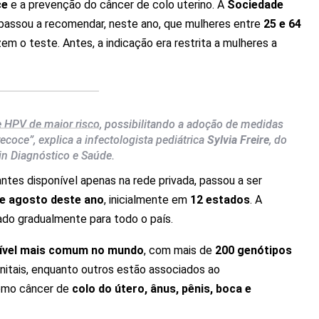
ce
e a prevenção do câncer de colo uterino. A
Sociedade
passou a recomendar, neste ano, que mulheres entre
25 e 64
izem o teste. Antes, a indicação era restrita a mulheres a
 de HPV de maior risco, possibilitando a adoção de medidas
recoce”
, explica a infectologista pediátrica
Sylvia Freire
, do
in Diagnóstico e Saúde.
tes disponível apenas na rede privada, passou a ser
de agosto deste ano
, inicialmente em
12 estados
. A
ado gradualmente para todo o país.
sível mais comum no mundo
, com mais de
200 genótipos
nitais, enquanto outros estão associados ao
omo câncer de
colo do útero, ânus, pênis, boca e