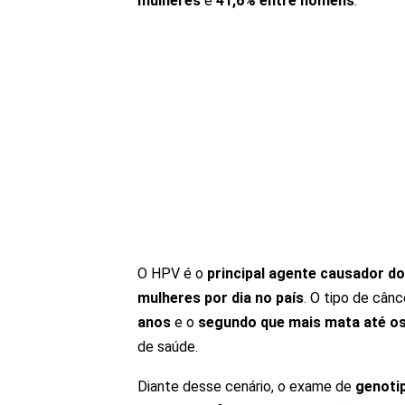
mulheres
e
41,6% entre homens
.
O HPV é o
principal agente causador do
mulheres por dia no país
. O tipo de cân
anos
e o
segundo que mais mata até os
de saúde.
Diante desse cenário, o exame de
genoti