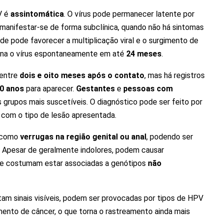
V é
assintomática
. O vírus pode permanecer latente por
u manifestar-se de forma subclínica, quando não há sintomas
ade pode favorecer a multiplicação viral e o surgimento de
imina o vírus espontaneamente em até
24 meses
.
 entre
dois e oito meses após o contato
, mas há registros
20 anos
para aparecer.
Gestantes
e
pessoas com
 grupos mais suscetíveis. O diagnóstico pode ser feito por
o com o tipo de lesão apresentada.
r como
verrugas na região genital ou anal
, podendo ser
s. Apesar de geralmente indolores, podem causar
 e costumam estar associadas a genótipos
não
tam sinais visíveis, podem ser provocadas por tipos de HPV
ento de câncer, o que torna o rastreamento ainda mais