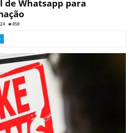
l de Whatsapp para
mação
024
858