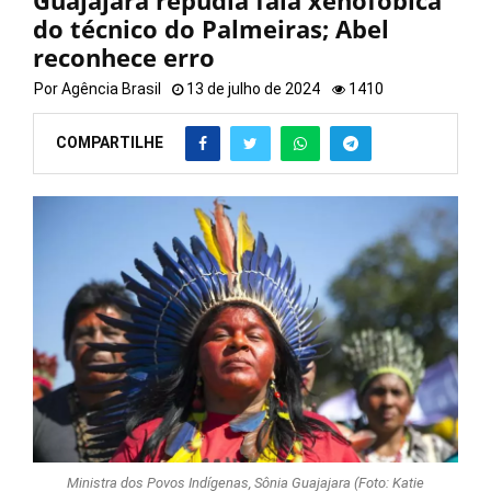
Guajajara repudia fala xenofóbica
do técnico do Palmeiras; Abel
reconhece erro
Por
Agência Brasil
13 de julho de 2024
1410
COMPARTILHE
Ministra dos Povos Indígenas, Sônia Guajajara (Foto: Katie