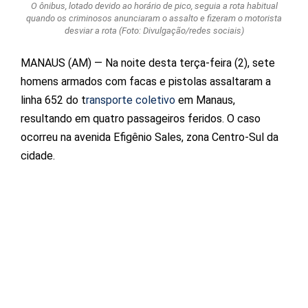
O ônibus, lotado devido ao horário de pico, seguia a rota habitual
quando os criminosos anunciaram o assalto e fizeram o motorista
desviar a rota (Foto: Divulgação/redes sociais)
MANAUS (AM) — Na noite desta terça-feira (2), sete
homens armados com facas e pistolas assaltaram a
linha 652 do t
ransporte coletivo
em Manaus,
resultando em quatro passageiros feridos. O caso
ocorreu na avenida Efigênio Sales, zona Centro-Sul da
cidade.