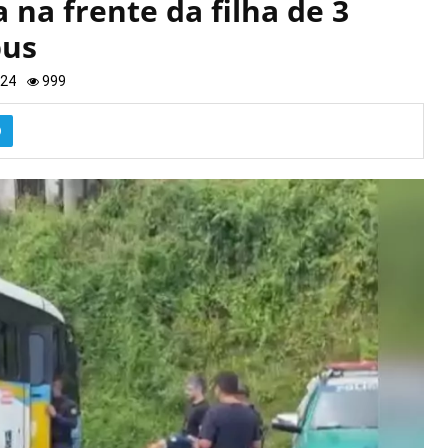
na frente da filha de 3
bus
024
999