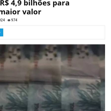
R$ 4,9 bilhões para
maior valor
024
974