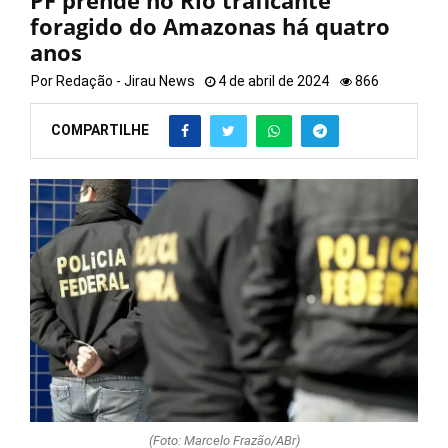
PF prende no Rio traficante
foragido do Amazonas há quatro
anos
Por
Redação - Jirau News
4 de abril de 2024
866
COMPARTILHE
(Foto: Marcelo Frazão/ABr)