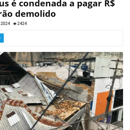
us é condenada a pagar R$
arão demolido
e 2024
2424