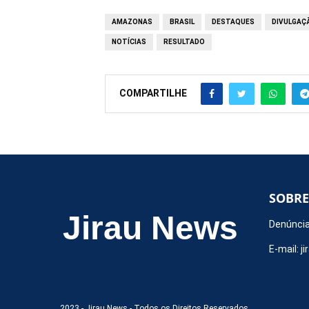
AMAZONAS
BRASIL
DESTAQUES
DIVULGAÇ
NOTÍCIAS
RESULTADO
COMPARTILHE
SOBRE
Jirau News
Denúncia
E-mail:
j
2023 -
Jirau News
- Todos os Direitos Reservados.