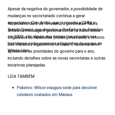
Apesar da negativa do governador, a possibilidade de
mudanças no secretariado continua a gerar
expectativa. Caio André, que já presidiu a CMM, e
No próximo dia 3 de fevereiro, o governador fará a
Brenda Dianná, que disputou a Prefeitura de Parintins
leitura da mensagem governamental na Assembleia
em 2022, são alguns dos nomes que circulam nos
Legislativa do Amazonas (Aleam), marcando o retorno
bastidores como possíveis integrantes da equipe de
dos trabalhos legislativos na Casa. O discurso deve
Wilson Lima.
apresentar as prioridades do governo para o ano,
incluindo detalhes sobre as novas secretarias e outras
iniciativas planejadas.
LEIA TAMBÉM
Paliativo: Wilson inaugura sede para devolver
celulares roubados em Manaus