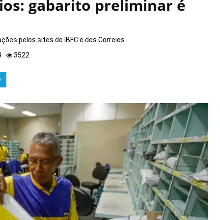
os: gabarito preliminar é
es pelos sites do IBFC e dos Correios.
4
3522