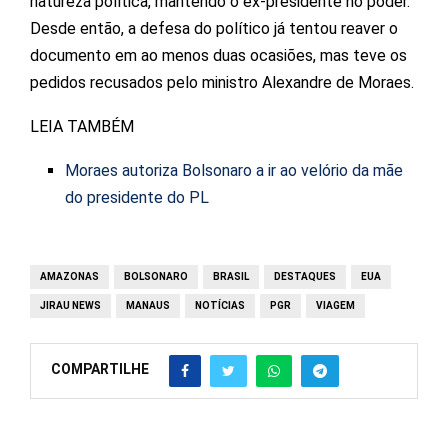
natureza política, mantendo o ex-presidente no poder.
Desde então, a defesa do político já tentou reaver o
documento em ao menos duas ocasiões, mas teve os
pedidos recusados pelo ministro Alexandre de Moraes.
LEIA TAMBÉM
Moraes autoriza Bolsonaro a ir ao velório da mãe
do presidente do PL
AMAZONAS
BOLSONARO
BRASIL
DESTAQUES
EUA
JIRAU NEWS
MANAUS
NOTÍCIAS
PGR
VIAGEM
COMPARTILHE