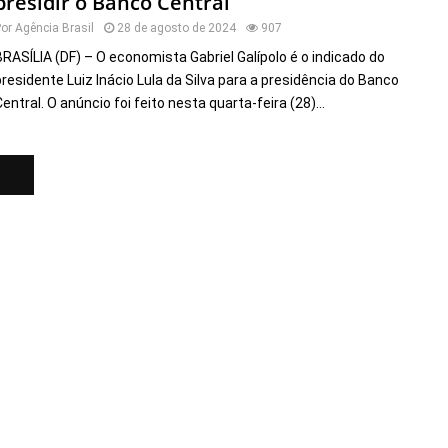
presidir o Banco Central
Por
Agência Brasil
28 de agosto de 2024
907
BRASÍLIA (DF) – O economista Gabriel Galípolo é o indicado do
presidente Luiz Inácio Lula da Silva para a presidência do Banco
Central. O anúncio foi feito nesta quarta-feira (28)...