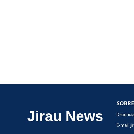
SOBRE
Jirau News
Denúncia
E-mail:
j