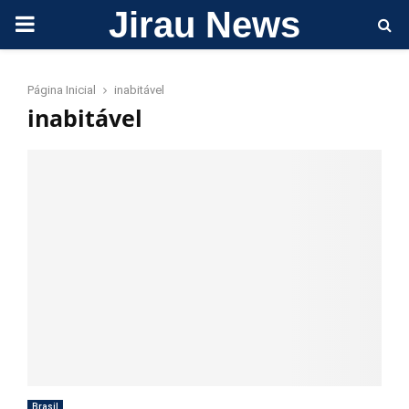
Jirau News
PRIMARY
MENU
Página Inicial
inabitável
inabitável
Brasil