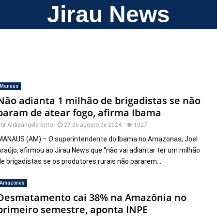
Jirau News
Manaus
Não adianta 1 milhão de brigadistas se não
param de atear fogo, afirma Ibama
Por
Aldizangela Brito
27 de agosto de 2024
1027
MANAUS (AM) – O superintendente do Ibama no Amazonas, Joel
Araújo, afirmou ao Jirau News que “não vai adiantar ter um milhão
de brigadistas se os produtores rurais não pararem...
Amazonas
Desmatamento cai 38% na Amazônia no
primeiro semestre, aponta INPE