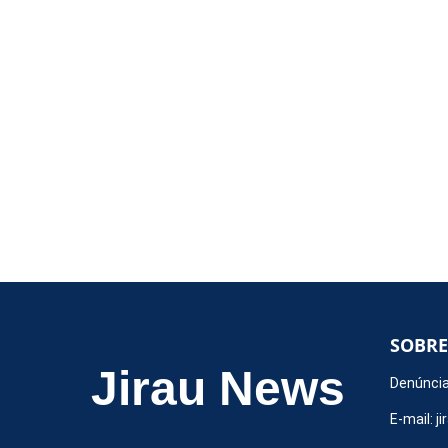
SOBRE
Jirau News
Denúncia
E-mail:
j