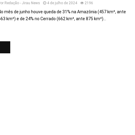
Por
Redação - Jirau News
4 de julho de 2024
2196
No mês de junho houve queda de 31% na Amazônia (457 km², ante
663 km²) e de 24% no Cerrado (662 km², ante 875 km²)...