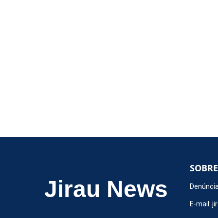
SOBRE
Jirau News
Denúncia
E-mail:
j