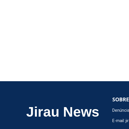
SOBRE
Jirau News
Denúncia
E-mail:
j