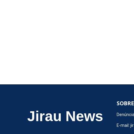
SOBRE
Jirau News
Denúncia
E-mail:
j