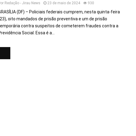
Por
Redação - Jirau News
23 de maio de 2024
930
BRASÍLIA (DF) – Policiais federais cumprem, nesta quinta-feira
(23), oito mandados de prisão preventiva e um de prisão
temporária contra suspeitos de cometerem fraudes contra a
revidência Social. Essa é a...