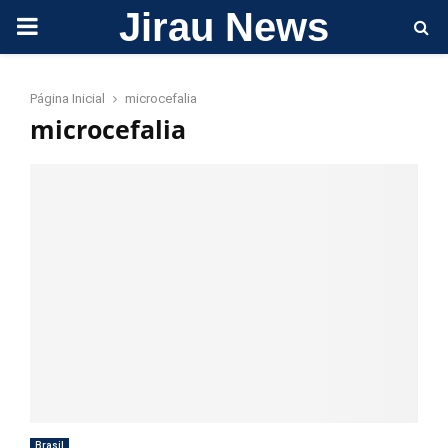
Jirau News
PRIMARY
MENU
Página Inicial
microcefalia
microcefalia
Brasil