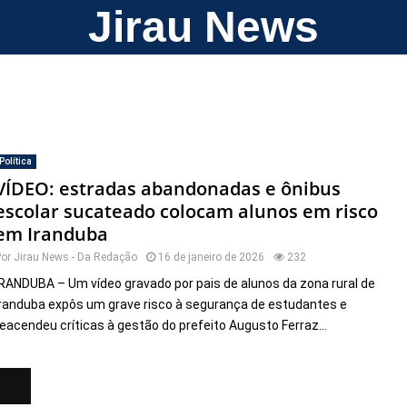
Jirau News
Política
VÍDEO: estradas abandonadas e ônibus
escolar sucateado colocam alunos em risco
em Iranduba
Por
Jirau News - Da Redação
16 de janeiro de 2026
232
IRANDUBA – Um vídeo gravado por pais de alunos da zona rural de
Iranduba expôs um grave risco à segurança de estudantes e
reacendeu críticas à gestão do prefeito Augusto Ferraz...