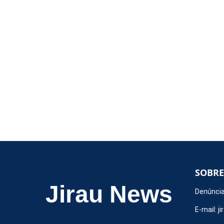
SOBRE
Jirau News
Denúncia
E-mail:
j