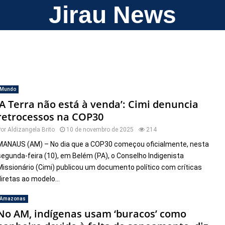
Jirau News
Mundo
‘A Terra não está à venda’: Cimi denuncia
retrocessos na COP30
Por
Aldizangela Brito
10 de novembro de 2025
214
MANAUS (AM) – No dia que a COP30 começou oficialmente, nesta
segunda-feira (10), em Belém (PA), o Conselho Indigenista
Missionário (Cimi) publicou um documento político com críticas
diretas ao modelo...
Amazonas
No AM, indígenas usam ‘buracos’ como