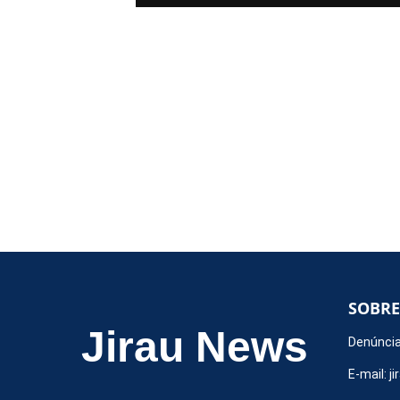
SOBRE
Jirau News
Denúncia
E-mail:
j