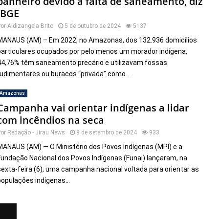
banheiro devido à falta de saneamento, diz
IBGE
Por
Aldizangela Brito
5 de outubro de 2024
5137
MANAUS (AM) – Em 2022, no Amazonas, dos 132.936 domicílios
particulares ocupados por pelo menos um morador indígena,
44,76% têm saneamento precário e utilizavam fossas
rudimentares ou buracos “privada” como...
Amazonas
Campanha vai orientar indígenas a lidar
com incêndios na seca
Por
Redação - Jirau News
8 de setembro de 2024
933
MANAUS (AM) — O Ministério dos Povos Indígenas (MPI) e a
Fundação Nacional dos Povos Indígenas (Funai) lançaram, na
sexta-feira (6), uma campanha nacional voltada para orientar as
populações indígenas...