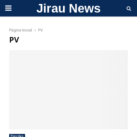
Jirau News
PRIMARY
MENU
Página Inicial
PV
PV
Eleições