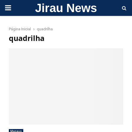
Jirau News
PRIMARY
MENU
Página Inicial
quadrilha
quadrilha
Manaus