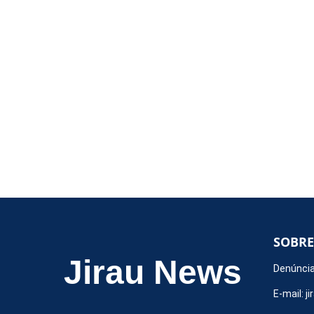
SOBRE
Jirau News
Denúncia
E-mail:
j