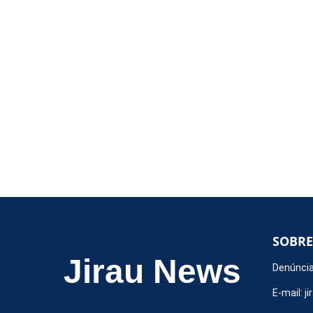
SOBRE
Jirau News
Denúncia
E-mail:
j