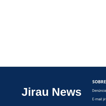
SOBRE
Jirau News
Denúncia
E-mail:
j