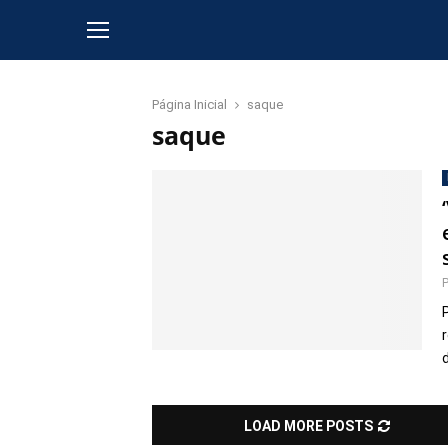
Página Inicial
saque
saque
LOAD MORE POSTS