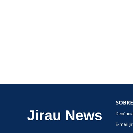
SOBRE
Jirau News
Denúncia
E-mail:
j