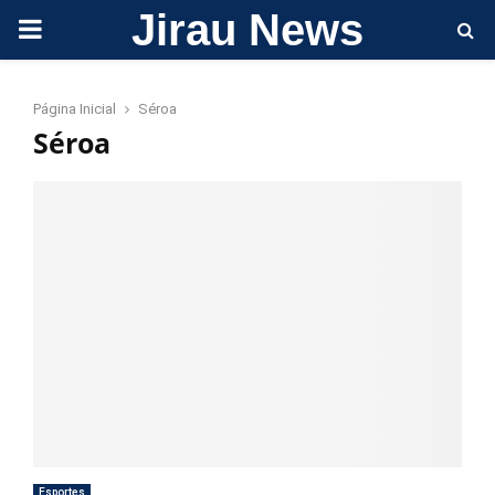
Jirau News
PRIMARY
MENU
Página Inicial
Séroa
Séroa
Esportes