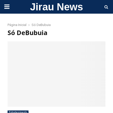
Jirau News
PRIMARY
MENU
Página Inicial
Só DeBubuia
Só DeBubuia
Entretenimento