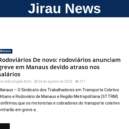
Jirau News
Manaus
Rodoviários De novo: rodoviários anunciam
greve em Manaus devido atraso nos
salários
Por
Aldizangela Brito
24 de agosto de 2025
317
Manaus – O Sindicato dos Trabalhadores em Transporte Coletivo
Urbano e Rodoviário de Manaus e Região Metropolitana (STTRM)
confirmou que os motoristas e cobradores do transporte coletivo
entrarão em greve a...