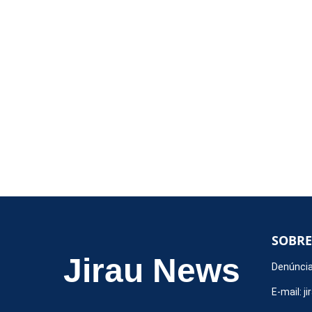
SOBRE
Jirau News
Denúncia
E-mail:
j