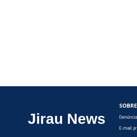
SOBRE
Jirau News
Denúncia
E-mail:
j