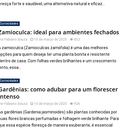
cresça forte e saudável, uma alternativa natural e eficaz...
Curiosidades
Zamioculca: ideal para ambientes fechados
Por
Fabiano Souza
10 de março de 2025
853
A zamioculca (Zamioculcas zamiifolia) é uma das melhores
opções para quem deseja ter uma planta bonita e resistente
dentro de casa. Com folhas verdes brilhantes e um crescimento
ento, essa...
Curiosidades
Gardênias: como adubar para um florescer
intenso
Por
Fabiano Souza
10 de março de 2025
926
As gardênias (Gardenia jasminoides) são plantas conhecidas por
suas flores brancas perfumadas e folhagem verde brilhante. Para
que essa espécie floresça de maneira exuberante, é essencial