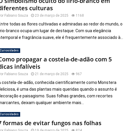
O simbolismo oculto do lírio-branco em
diferentes culturas
Por
Fabiano Souza
23 de março de 2025
1168
Entre todas as flores cultivadas e admiradas ao redor do mundo, o
lírio-branco ocupa um lugar de destaque. Com sua elegância
atemporal e fragrância suave, ele é frequentemente associado à...
Curiosidades
Como propagar a costela-de-adão com 5
dicas infalíveis
Por
Fabiano Souza
21 de março de 2025
967
A costela-de-adão, conhecida cientificamente como Monstera
deliciosa, é uma das plantas mais queridas quando o assunto é
decoração e paisagismo. Suas folhas grandes, com recortes
marcantes, deixam qualquer ambiente mais...
Curiosidades
7 formas de evitar fungos nas folhas
Por
Fabiano Souza
19 de março de 2025
824