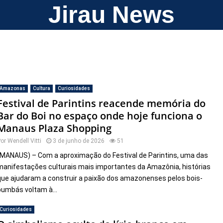
Jirau News
Amazonas
Cultura
Curiosidades
Festival de Parintins reacende memória do
Bar do Boi no espaço onde hoje funciona o
Manaus Plaza Shopping
Por
Wendell Vitti
3 de junho de 2026
51
(MANAUS) – Com a aproximação do Festival de Parintins, uma das
manifestações culturais mais importantes da Amazônia, histórias
que ajudaram a construir a paixão dos amazonenses pelos bois-
bumbás voltam à...
Curiosidades