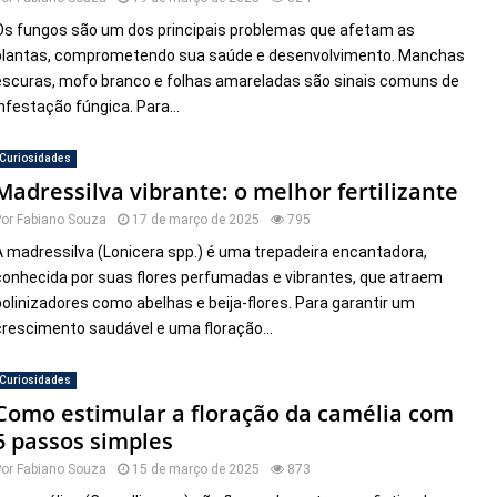
Os fungos são um dos principais problemas que afetam as
plantas, comprometendo sua saúde e desenvolvimento. Manchas
escuras, mofo branco e folhas amareladas são sinais comuns de
infestação fúngica. Para...
Curiosidades
Madressilva vibrante: o melhor fertilizante
Por
Fabiano Souza
17 de março de 2025
795
A madressilva (Lonicera spp.) é uma trepadeira encantadora,
conhecida por suas flores perfumadas e vibrantes, que atraem
polinizadores como abelhas e beija-flores. Para garantir um
crescimento saudável e uma floração...
Curiosidades
Como estimular a floração da camélia com
5 passos simples
Por
Fabiano Souza
15 de março de 2025
873