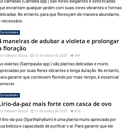
As camélias (Camellia spp.) são flores elegantes e sofisticadas
que encantam qualquer jardim com suas cores vibrantes e formas
delicadas. No entanto, para que floresçam de maneira abundante,
é necessário...
Curiosidades
4 maneiras de adubar a violeta e prolongar
a floração
Por
Fabiano Souza
13 de março de 2025
841
As violetas (Saintpaulia spp.) são plantas delicadas e muito
apreciadas por suas flores vibrantes e longa duração. No entanto,
para garantir que continuem florindo por mais tempo, é essencial
ornecer...
Curiosidades
Lírio-da-paz mais forte com casca de ovo
Por
Fabiano Souza
11 de março de 2025
833
O lírio-da-paz (Spathiphyllum) é uma planta muito apreciada por
sua beleza e capacidade de purificar o ar. Para garantir que ele