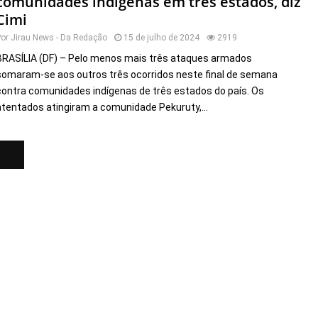
comunidades indígenas em três estados, diz
Cimi
Por
Jirau News - Da Redação
15 de julho de 2024
2919
BRASÍLIA (DF) – Pelo menos mais três ataques armados
somaram-se aos outros três ocorridos neste final de semana
contra comunidades indígenas de três estados do país. Os
atentados atingiram a comunidade Pekuruty,...