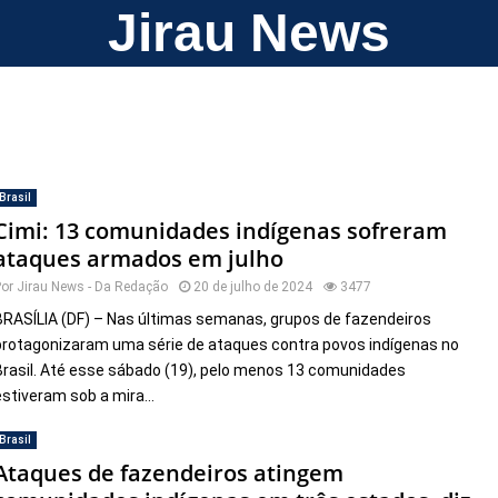
Jirau News
Brasil
Cimi: 13 comunidades indígenas sofreram
ataques armados em julho
Por
Jirau News - Da Redação
20 de julho de 2024
3477
BRASÍLIA (DF) – Nas últimas semanas, grupos de fazendeiros
protagonizaram uma série de ataques contra povos indígenas no
Brasil. Até esse sábado (19), pelo menos 13 comunidades
estiveram sob a mira...
Brasil
Ataques de fazendeiros atingem