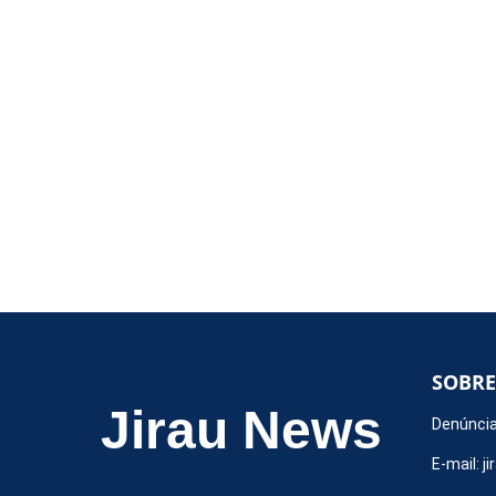
SOBRE
Jirau News
Denúncia
E-mail:
j