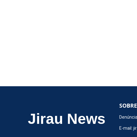
SOBRE
Jirau News
Denúncia
E-mail:
j