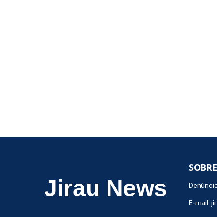
SOBRE
Jirau News
Denúncia
E-mail:
j