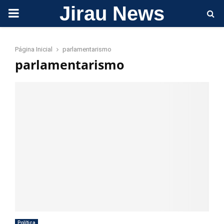
Jirau News
PRIMARY
MENU
Página Inicial
parlamentarismo
parlamentarismo
Política