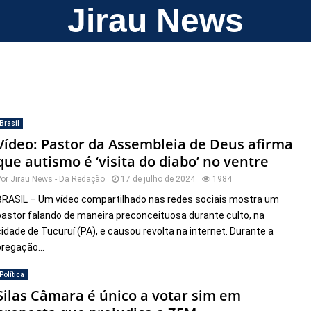
Jirau News
Brasil
Vídeo: Pastor da Assembleia de Deus afirma
que autismo é ‘visita do diabo’ no ventre
Por
Jirau News - Da Redação
17 de julho de 2024
1984
BRASIL – Um vídeo compartilhado nas redes sociais mostra um
pastor falando de maneira preconceituosa durante culto, na
cidade de Tucuruí (PA), e causou revolta na internet. Durante a
pregação...
Política
Silas Câmara é único a votar sim em