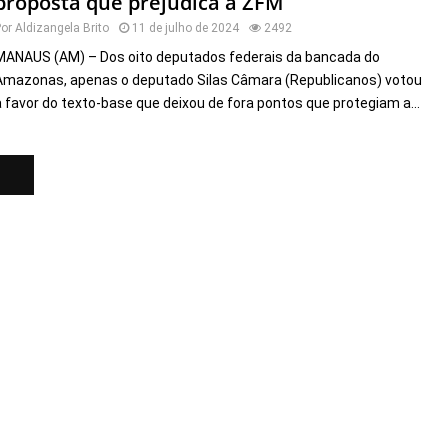
proposta que prejudica a ZFM
Por
Aldizangela Brito
11 de julho de 2024
2492
MANAUS (AM) – Dos oito deputados federais da bancada do
Amazonas, apenas o deputado Silas Câmara (Republicanos) votou
a favor do texto-base que deixou de fora pontos que protegiam a...