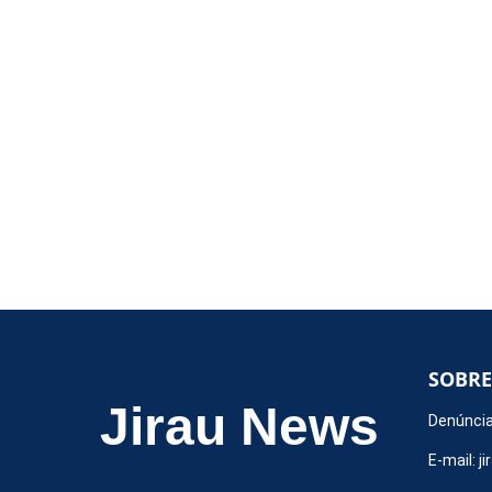
SOBRE
Jirau News
Denúncia
E-mail:
j