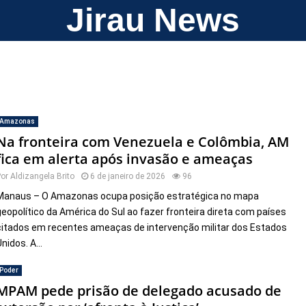
Jirau News
Amazonas
Na fronteira com Venezuela e Colômbia, AM
fica em alerta após invasão e ameaças
Por
Aldizangela Brito
6 de janeiro de 2026
96
Manaus – O Amazonas ocupa posição estratégica no mapa
geopolítico da América do Sul ao fazer fronteira direta com países
citados em recentes ameaças de intervenção militar dos Estados
nidos. A...
Poder
MPAM pede prisão de delegado acusado de