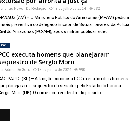
extorsão por ‘afronta à Justiça’
Por
Jirau News - Da Redação
18 de julho de 2024
932
MANAUS (AM) – O Ministério Público do Amazonas (MPAM) pediu a
prisão preventiva do delegado Ericson de Souza Tavares, da Polícia
Civil do Amazonas (PC-AM), após o militar publicar vídeo...
Brasil
PCC executa homens que planejaram
sequestro de Sergio Moro
Por
Adrisa De Góes
18 de junho de 2024
990
SÃO PAULO (SP) – A facção criminosa PCC executou dois homens
que planejaram o sequestro do senador pelo Estado do Paraná
Sergio Moro (UB). O crime ocorreu dentro do presídio...