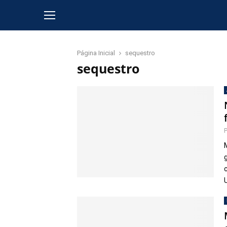
Página Inicial
sequestro
sequestro
U