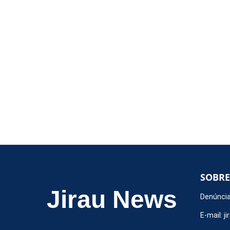
SOBRE
Jirau News
Denúncia
E-mail:
j