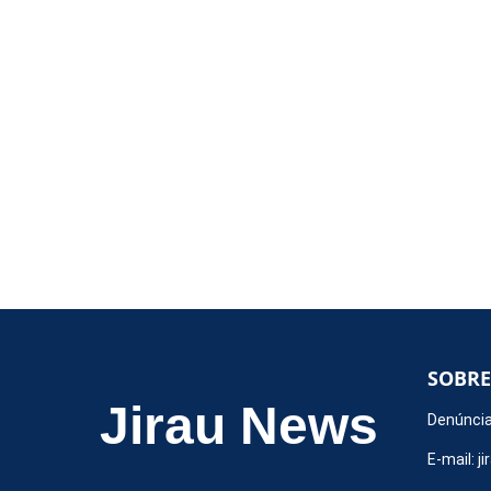
SOBRE
Jirau News
Denúncia
E-mail:
j