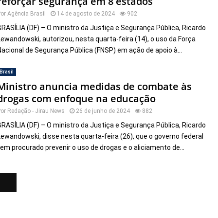
reforçar segurança em 8 estados
Por
Agência Brasil
14 de agosto de 2024
902
BRASÍLIA (DF) – O ministro da Justiça e Segurança Pública, Ricardo
Lewandowski, autorizou, nesta quarta-feira (14), o uso da Força
Nacional de Segurança Pública (FNSP) em ação de apoio à...
Brasil
Ministro anuncia medidas de combate às
drogas com enfoque na educação
Por
Redação - Jirau News
26 de junho de 2024
882
BRASÍLIA (DF) – O ministro da Justiça e Segurança Pública, Ricardo
Lewandowski, disse nesta quarta-feira (26), que o governo federal
tem procurado prevenir o uso de drogas e o aliciamento de...